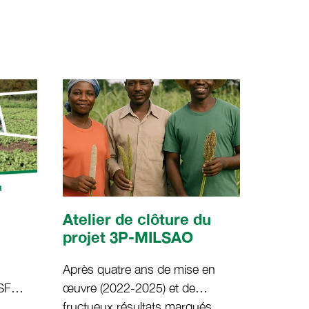
Atelier de clôture du
projet 3P-MILSAO
s
Après quatre ans de mise en
sur
SF
œuvre (2022-2025) et de
t au 5
fructueux résultats marqués
x au