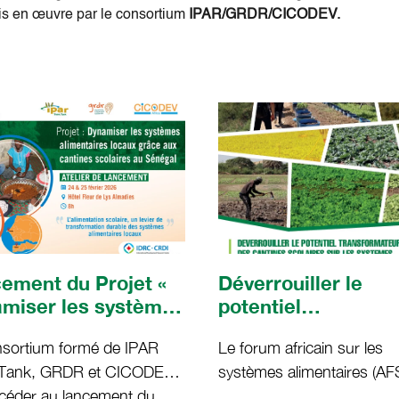
is en œuvre par le consortium
IPAR/GRDR/CICODEV.
ement du Projet «
Déverrouiller le
miser les systèmes
potentiel
entaires locaux au
transformateur de
nsortium formé de IPAR
Le forum africain sur les
gal grâce aux
cantines scolaires 
 Tank, GRDR et CICODEV,
systèmes alimentaires (AF
ines scolaires »
les systèmes
océder au lancement du
2025), organisé du 31 aoû
LCSS)
alimentaires locau