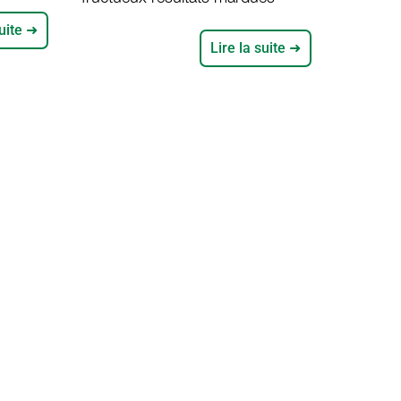
e
notamment par le renforcement
suite ➜
es
de la dynamique nationale de
Lire la suite ➜
o au
promotion des produits locaux, le
e
« projet Partenariats, Plaidoyers
FRI de
et Partages de savoirs pour la
t
promotion du mil dans les achats
institutionnels au Sénégal et en
Afrique de l’Ouest