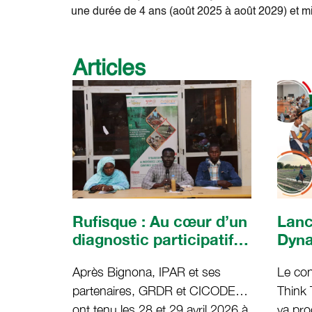
une durée de 4 ans (août 2025 à août 2029) et m
Articles
Rufisque : Au cœur d’un
Lanc
diagnostic participatif
Dyna
pour redynamiser les
alim
Après Bignona, IPAR et ses
Le co
systèmes alimentaires
Séné
partenaires, GRDR et CICODEV,
Think
locaux à travers les
cant
ont tenu les 28 et 29 avril 2026 à
va pr
cantines scolaires
(SA