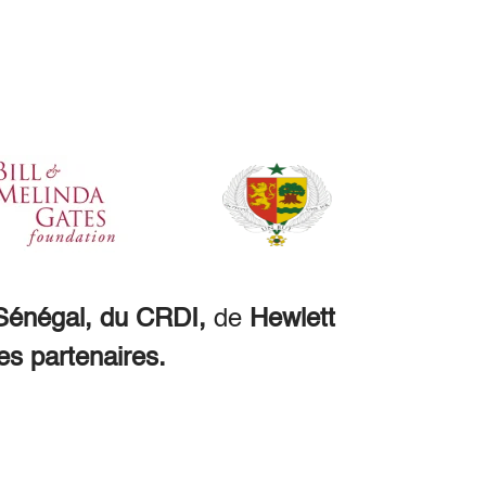
énégal, du CRDI,
de
Hewlett
es partenaires.