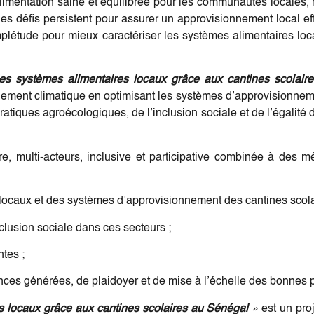
 alimentation saine et équilibrée pour les communautés locales,
 des défis persistent pour assurer un approvisionnement local e
létude pour mieux caractériser les systèmes alimentaires loca
es systèmes alimentaires locaux grâce aux cantines scolair
gement climatique en optimisant les systèmes d’approvisionneme
 pratiques agroécologiques, de l’inclusion sociale et de l’égali
e, multi-acteurs, inclusive et participative combinée à des mé
 locaux et des systèmes d’approvisionnement des cantines scola
clusion sociale dans ces secteurs ;
ntes ;
es générées, de plaidoyer et de mise à l’échelle des bonnes p
s locaux grâce aux cantines scolaires au Sénégal
»
est un pro