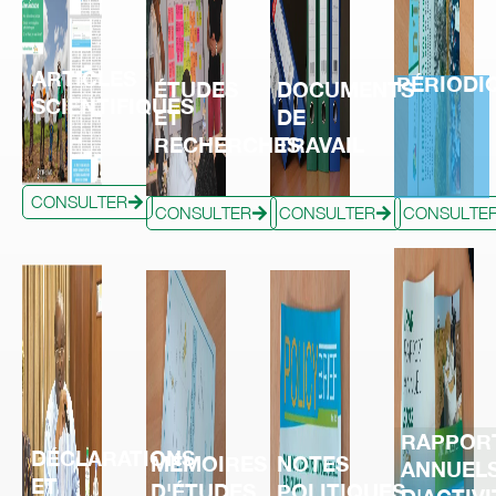
ARTICLES
PÉRIODI
ÉTUDES
DOCUMENTS
SCIENTIFIQUES
ET
DE
RECHERCHES
TRAVAIL
CONSULTER
CONSULTER
CONSULTER
CONSULTE
RAPPOR
DÉCLARATIONS
MÉMOIRES
NOTES
ANNUEL
ET
D'ÉTUDES
POLITIQUES