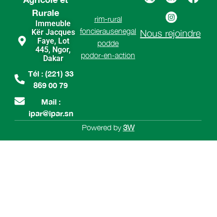
Rurale
rim-rural
Immeuble
foncierausenegal
Kër Jacques
Nous rejoindre
Faye, Lot
podde
445, Ngor,
podor-en-action
Dakar
Tél : (221) 33
869 00 79
Mail :
ipar@ipar.sn
Powered by
3W