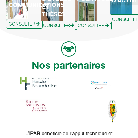
D'ACTIVI
COMMUNICATIONS
ET
THÈSES
CONSULTE
CONSULTER
CONSULTER
CONSULTER
Nos partenaires
L’IPAR
bénéficie de l’appui technique et