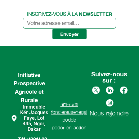
NEWSLETTER
INSCRIVEZ-VOUS À LA
Envoyer
Suivez-nous
Initiative
sur :
Prospective
Agricole et
Rurale
rim-rural
Immeuble
foncierausenegal
Kër Jacques
Nous rejoindre
Faye, Lot
podde
445, Ngor,
podor-en-action
Dakar
Tél : (221) 33