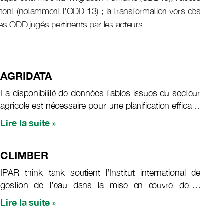
ement (notamment l’ODD 13) ; la transformation vers des
des ODD jugés pertinents par les acteurs.
AGRIDATA
La disponibilité de données fiables issues du secteur
agricole est nécessaire pour une planification efficace
et un suivi des politiques de développement agricole.
Lire la suite »
Cette révolution des données dans l’agriculture est
un atout majeur pour la transformation du secteur en
Afrique.
CLIMBER
IPAR think tank soutient l’Institut international de
gestion de l’eau dans la mise en œuvre de la
composante A (Mise en place d’un modèle de
Lire la suite »
gouvernance polycentrique) du Work Package (WP)