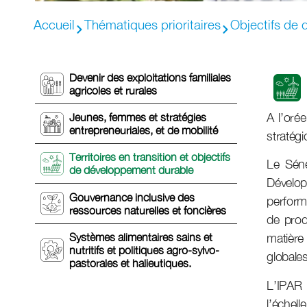
Accueil
Thématiques prioritaires
Objectifs de 
Devenir des exploitations familiales
agricoles et rurales
A l’ore
Jeunes, femmes et stratégies
entrepreneuriales, et de mobilité
stratég
Territoires en transition et objectifs
Le Sén
de développement durable
Dévelop
Gouvernance inclusive des
performa
ressources naturelles et foncières
de prod
Systèmes alimentaires sains et
matière
nutritifs et politiques agro-sylvo-
globale
pastorales et halieutiques.
L’IPAR 
l’échel