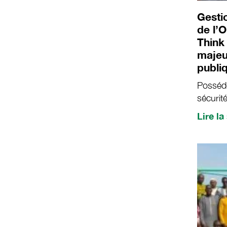
Gesti
de l’
Think
majeu
publi
Posséde
sécurit
de la f
Lire la
boues 
deux ar
publiés 