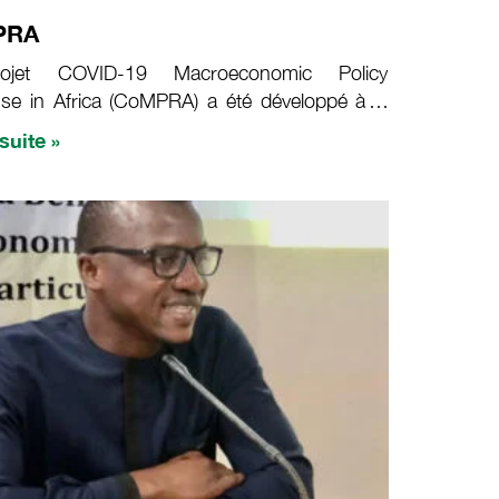
PRA
ojet COVID-19 Macroeconomic Policy
se in Africa (CoMPRA) a été développé à la
’un appel à la recherche sur les politiques de
 suite »
e rapide à la pandémie de COVID-19 lancé
CRDI.