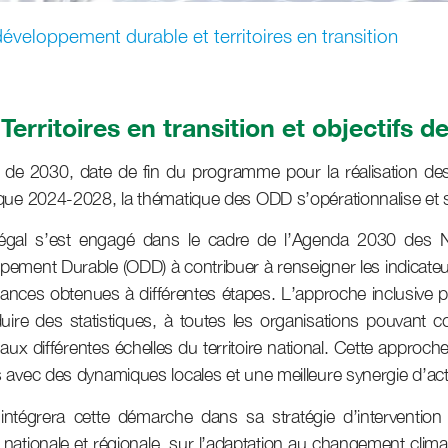
développement durable et territoires en transition
Territoires en transition et objectifs
́e de 2030, date de fin du programme pour la réalisation des
ique 2024-2028, la thématique des ODD s’opérationnalise et se
égal s’est engagé dans le cadre de l’Agenda 2030 des Na
pement Durable (ODD) à contribuer à renseigner les indicateur
nces obtenues à différentes étapes. L’approche inclusive pre
uire des statistiques, à toutes les organisations pouvant co
 aux différentes échelles du territoire national. Cette approch
s avec des dynamiques locales et une meilleure synergie d’act
intégrera cette démarche dans sa stratégie d’interventio
le nationale et régionale, sur l’adaptation au changement clim