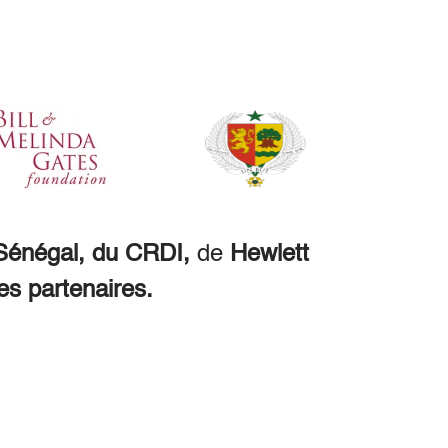
énégal, du CRDI,
de
Hewlett
es partenaires.