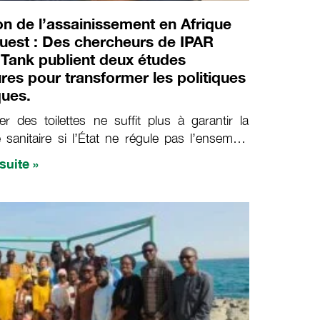
on de l’assainissement en Afrique
Ouest : Des chercheurs de IPAR
 Tank publient deux études
res pour transformer les politiques
ques.
r des toilettes ne suffit plus à garantir la
é sanitaire si l’État ne régule pas l’ensemble
ilière, du ménage jusqu’au traitement final des
 suite »
de vidange. C’est le constat sans appel de
ticles scientifiques de l’IPAR Think Tank,
en avril 2026 dans l’International Journal of