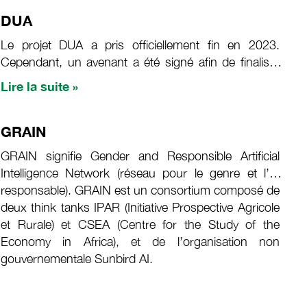
du programme de recherche ClimBeR du CGIAR,
qui se concentre sur le renforcement de la résilience
DUA
systémique contre la
Le projet DUA a pris officiellement fin en 2023.
Cependant, un avenant a été signé afin de finaliser
les différents rapports liés au projet.
Lire la suite »
GRAIN
GRAIN signifie Gender and Responsible Artificial
Intelligence Network (réseau pour le genre et l’IA
responsable). GRAIN est un consortium composé de
deux think tanks IPAR (Initiative Prospective Agricole
et Rurale) et CSEA (Centre for the Study of the
Economy in Africa), et de l’organisation non
gouvernementale Sunbird AI.