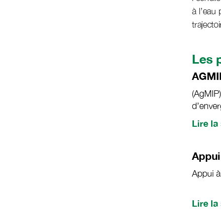
à l’ea
trajecto
Les 
AGMI
(AgMIP)
d’enve
des che
Lire la
la modé
économ
Appui
Appui a
Lire la