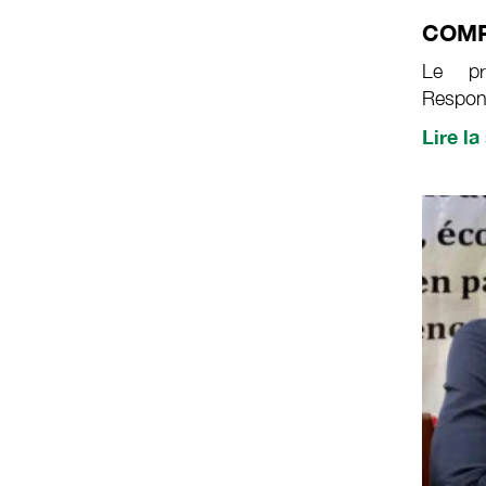
COM
Le pr
Respon
suite d
Lire la
répons
par le 