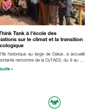
Think Tank à l’école des
ations sur le climat et la transition
cologique
l’île historique au large de Dakar, a accueilli
ortante rencontre de la DyTAES, du 9 au 11
re 2025 pour aiguiser l’expertise de son
 suite »
technique sur le changement climatique et la
tion agroécologique. Engagée dans la
que pour une Transition Agroécologique au
 (DyTAES), à travers le