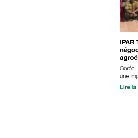
IPAR 
négoci
agroé
Gorée, 
une imp
décemb
Lire la
Comité 
transi
Dynami
Sénégal