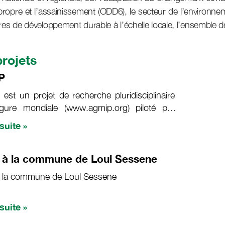
u propre et l’assainissement (ODD6), le secteur de l’environn
ires de développement durable à l’échelle locale, l’ensemble 
projets
P
 est un projet de recherche pluridisciplinaire
rgure mondiale (www.agmip.org) piloté par
rcheurs américains spécialistes du climat, de
 suite »
lisation des cultures et de la modélisation
ique.
 à la commune de Loul Sessene
̀ la commune de Loul Sessene
 suite »