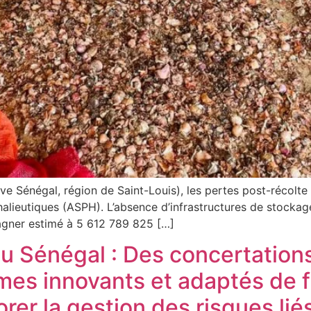
e Sénégal, région de Saint-Louis), les pertes post-récolte 
 halieutiques (ASPH). L’absence d’infrastructures de stocka
agner estimé à 5 612 789 825 […]
u Sénégal : Des concertations
smes innovants et adaptés de
rer la gestion des risques lié