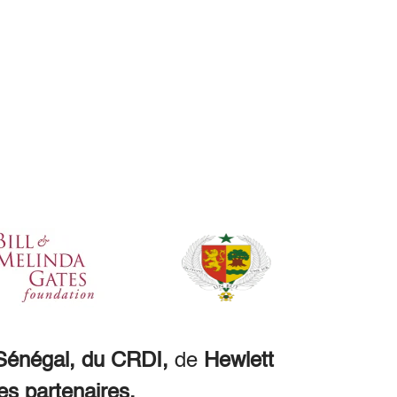
énégal, du CRDI,
de
Hewlett
es partenaires.