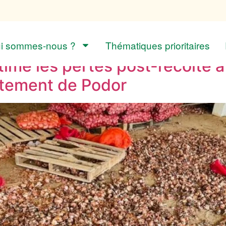
i sommes-nous ?
Thématiques prioritaires
ime les pertes post-récolte à 
rtement de Podor