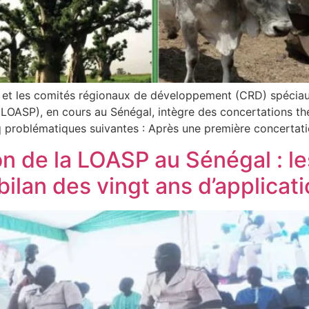
 et les comités régionaux de développement (CRD) spéciaux,
 (LOASP), en cours au Sénégal, intègre des concertations t
nq problématiques suivantes : Après une première concertati
on de la LOASP au Sénégal : le
bilan des vingt ans d’applicatio