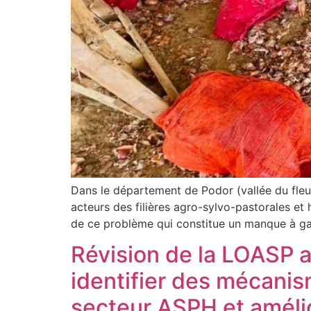
Dans le département de Podor (vallée du fleuv
acteurs des filières agro-sylvo-pastorales et
de ce problème qui constitue un manque à g
Révision de la LOASP a
identifier des mécani
secteur ASPH et amélio