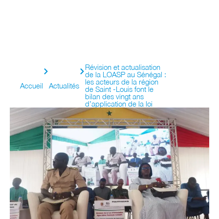
Révision et actualisation
de la LOASP au Sénégal :
les acteurs de la région
Accueil
Actualités
de Saint -Louis font le
bilan des vingt ans
d’application de la loi