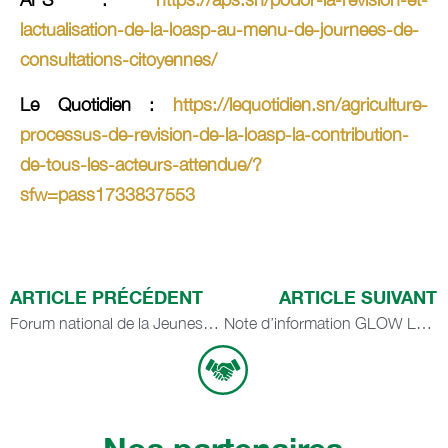
lactualisation-de-la-loasp-au-menu-de-journees-de-
consultations-citoyennes/
Le Quotidien :
https://lequotidien.sn/agriculture-
processus-de-revision-de-la-loasp-la-contribution-
de-tous-les-acteurs-attendue/?
sfw=pass1733837553
ARTICLE PRÉCÉDENT
ARTICLE SUIVANT
Forum national de la Jeunesse du Sénégal : Valoriser le potentiel des métiers agricoles et stimuler l’engagement citoyen des jeunes pour une transformation économique et sociale durable en Afrique
Note d’information GLOW La « lentille de genre » : l’approche dont les entreprises à faibles émissions de carbone ne peuvent se passer