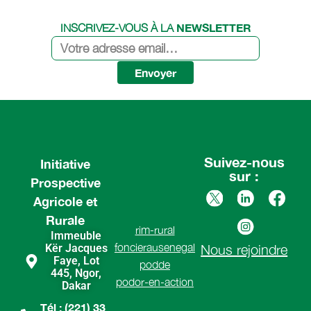
NEWSLETTER
INSCRIVEZ-VOUS À LA
Envoyer
Suivez-nous
Initiative
sur :
Prospective
Agricole et
Rurale
rim-rural
Immeuble
foncierausenegal
Kër Jacques
Nous rejoindre
Faye, Lot
podde
445, Ngor,
podor-en-action
Dakar
Tél : (221) 33