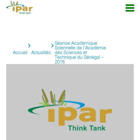
Séance Académique
Solennelle de l’Académie
Accueil
Actualités
des Sciences et
Technique du Sénégal –
2016