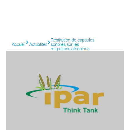
Restitution de capsules
Accueil
Actualités
sonores sur les
migrations africaines