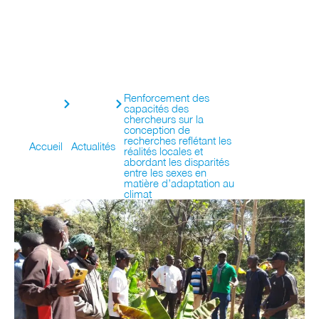
Renforcement des
capacités des
chercheurs sur la
conception de
recherches reflétant les
Accueil
Actualités
réalités locales et
abordant les disparités
entre les sexes en
matière d’adaptation au
climat