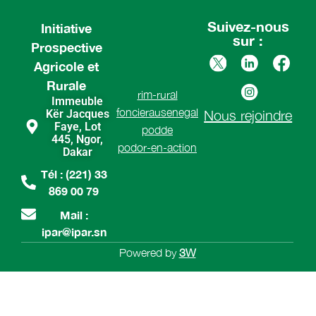
Suivez-nous
Initiative
sur :
Prospective
Agricole et
Rurale
rim-rural
Immeuble
foncierausenegal
Kër Jacques
Nous rejoindre
Faye, Lot
podde
445, Ngor,
podor-en-action
Dakar
Tél : (221) 33
869 00 79
Mail :
ipar@ipar.sn
Powered by
3W