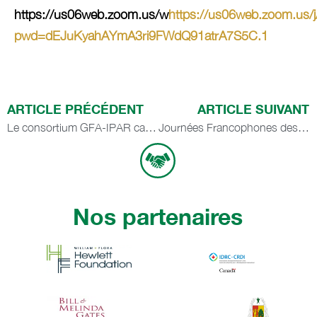
https://us06web.zoom.us/w
https://us06web.zoom.us
pwd=dEJuKyahAYmA3ri9FWdQ91atrA7S5C.1
ARTICLE PRÉCÉDENT
ARTICLE SUIVANT
Le consortium GFA-IPAR capitalise les expériences du projet SEEN SUUF
Journées Francophones des Agricultures Urbaines 2025 : un panel pour repenser le financement et l’ancrage territorial
Nos partenaires