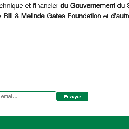
echnique et financier
du Gouvernement du S
e
Bill & Melinda Gates Foundation
et
d’autr
Envoyer