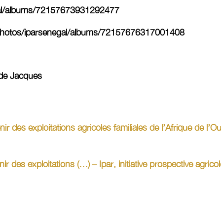
gal/albums/72157673931292477
m/photos/iparsenegal/albums/72157676317001408
 de Jacques
enir des exploitations agricoles familiales de l’Afrique de
ir des exploitations (…) – Ipar, initiative prospective agricol