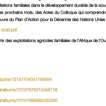
itations familiales dans le développement durable de la sou
 les prochains mois, des Actes du Colloque qui comprendr
uvre du Plan d’Action pour la Décennie des Nations Unies p
r.indd.pdf
enir des exploitations agricoles familiales de l’Afrique de 
l/albums/72157704041165054
egal/albums/72157676212456718
egal/albums/72157698385320290