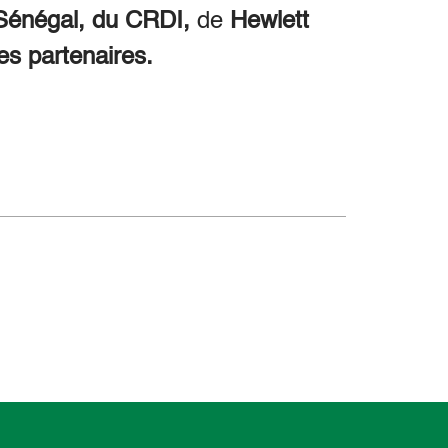
énégal, du CRDI,
de
Hewlett
es partenaires.