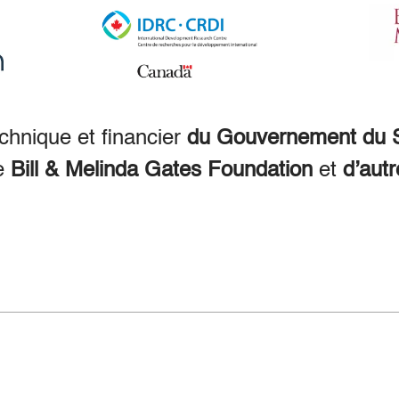
echnique et financier
du Gouvernement du S
e
Bill & Melinda Gates Foundation
et
d’autr