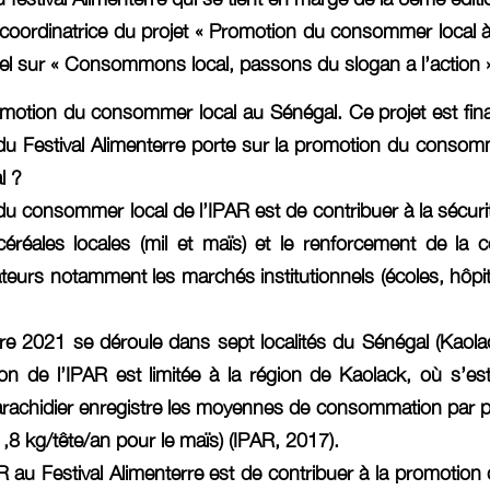
 coordinatrice du projet « Promotion du consommer local à t
el sur « Consommons local, passons du slogan a l’action 
romotion du consommer local au Sénégal. Ce projet est fina
e du Festival Alimenterre porte sur la promotion du cons
l ?
 du consommer local de l’IPAR est de contribuer à la sécurit
 céréales locales (mil et maïs) et le renforcement de la 
urs notamment les marchés institutionnels (écoles, hôpita
rre 2021 se déroule dans sept localités du Sénégal (Kao
ion de l’IPAR est limitée à la région de Kaolack, où s’es
 arachidier enregistre les moyennes de consommation par p
,8 kg/tête/an pour le maïs) (IPAR, 2017).
IPAR au Festival Alimenterre est de contribuer à la promotio