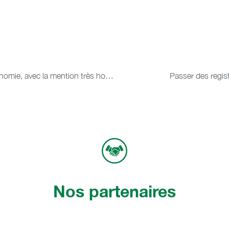
Mme Ya Cor NDIONE est devenue Docteur en Economie, avec la mention très honorable.
Passer des regis
Nos partenaires