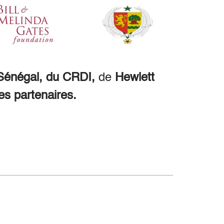
énégal, du CRDI,
de
Hewlett
es partenaires.