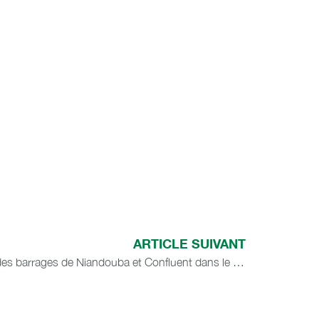
ARTICLE SUIVANT
Les prévisions d’aménagement des barrages de Niandouba et Confluent dans le bassin de l’Ananbé revues à la baisse