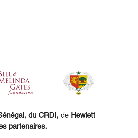
énégal, du CRDI,
de
Hewlett
es partenaires.