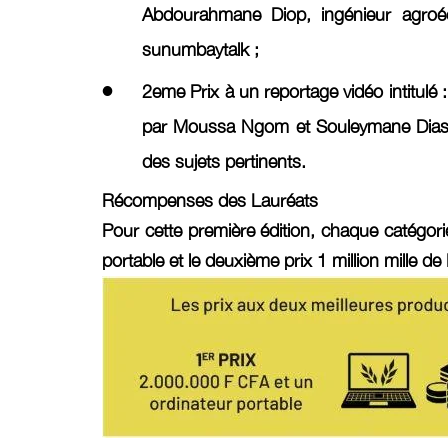
Abdourahmane Diop, ingénieur agroéc
sunumbaytalk ;
2eme Prix
à un reportage vidéo intitulé 
par Moussa Ngom et Souleymane Diassy d
des sujets pertinents.
Récompenses des Lauréats
Pour cette première édition, chaque catégor
portable
et le deuxième prix
1 million mille d