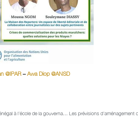
an @IPAR
–
Awa Diop @ANSD
Les journalistes des régions Nord et Sud-Est du Sénégal à l’école de la gouvernance foncière