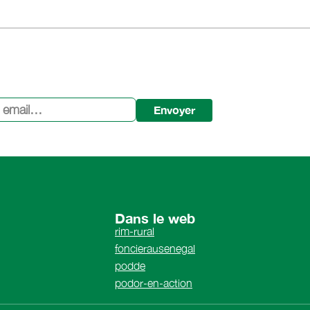
Envoyer
Dans le web
rim-rural
foncierausenegal
podde
podor-en-action