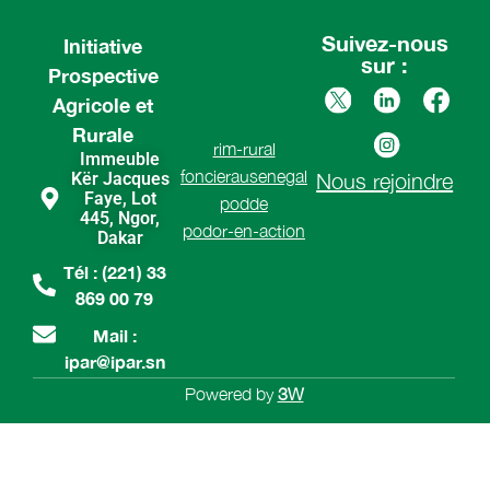
Suivez-nous
Initiative
sur :
Prospective
Agricole et
Rurale
rim-rural
Immeuble
foncierausenegal
Kër Jacques
Nous rejoindre
Faye, Lot
podde
445, Ngor,
podor-en-action
Dakar
Tél : (221) 33
869 00 79
Mail :
ipar@ipar.sn
Powered by
3W