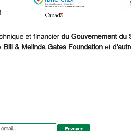
echnique et financier
du Gouvernement du S
e
Bill & Melinda Gates Foundation
et
d’autr
Envoyer