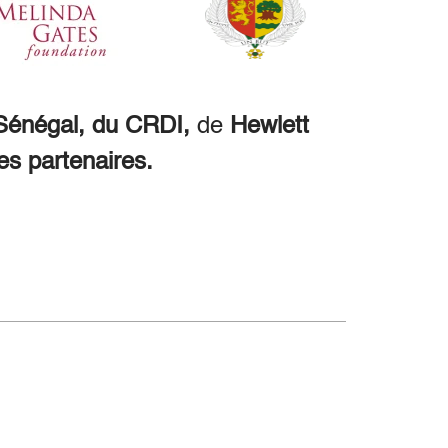
énégal, du CRDI,
de
Hewlett
es partenaires.