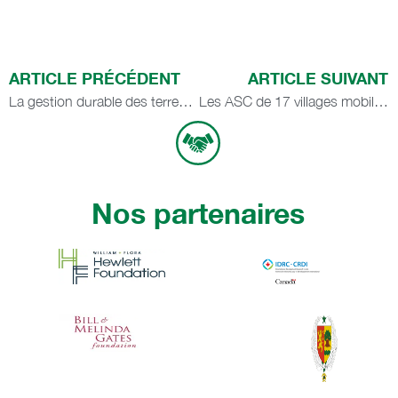
ARTICLE PRÉCÉDENT
ARTICLE SUIVANT
La gestion durable des terres dans le système de riziculture intensif dans le département de Podor à l’horizon 2035 : De la prospective pour éclairer l’action aujourd’hui
Les ASC de 17 villages mobilisés contre la salinisation des terres à Loul Sessène : 15 ha de terres reboisées en 24h
Nos partenaires