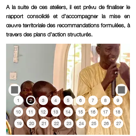
A la suite de ces ateliers, il est prévu de finaliser le
rapport consolidé et d’accompagner la mise en
œuvre territoriale des recommandations formulées, à
travers des plans d’action structurés.
1
2
3
4
5
6
7
8
9
10
11
12
13
14
15
16
17
18
19
20
21
22
23
24
25
26
27