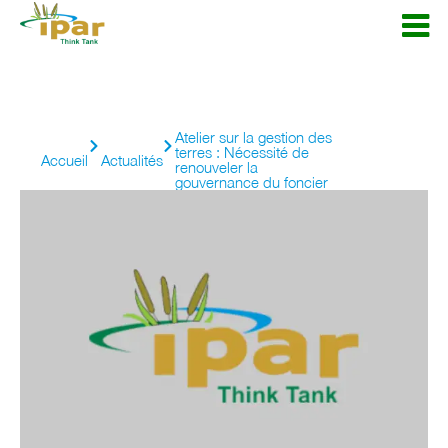
Atelier sur la gestion des
terres : Nécessité de
Accueil
Actualités
renouveler la
gouvernance du foncier