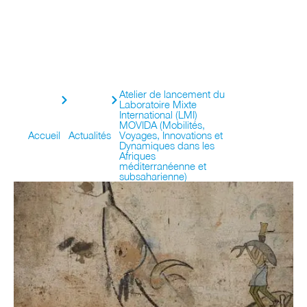
Atelier de lancement du
Laboratoire Mixte
International (LMI)
MOVIDA (Mobilités,
Accueil
Actualités
Voyages, Innovations et
Dynamiques dans les
Afriques
méditerranéenne et
subsaharienne)