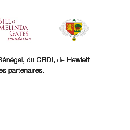
énégal, du CRDI,
de
Hewlett
es partenaires.