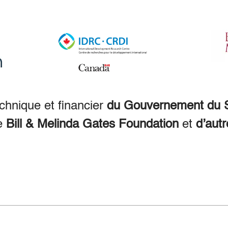
echnique et financier
du Gouvernement du S
e
Bill & Melinda Gates Foundation
et
d’autr