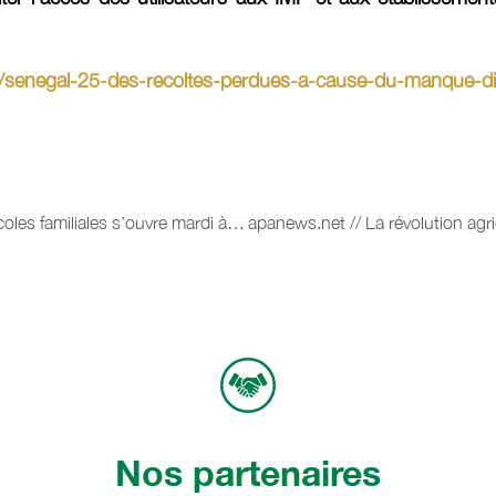
/senegal-25-des-recoltes-perdues-a-cause-du-manque-di
APANEWS – Un colloque sur les exploitations agricoles familiales s’ouvre mardi à Dakar
Nos partenaires