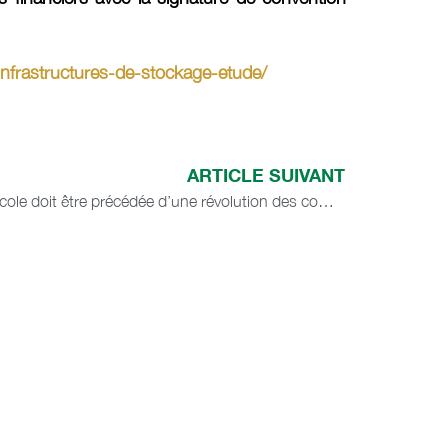
nfrastructures-de-stockage-etude/
ARTICLE SUIVANT
apanews.net // La révolution agricole doit être précédée d’une révolution des comportements (ministre)