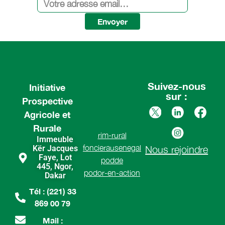
Envoyer
Suivez-nous
Initiative
sur :
Prospective
Agricole et
Rurale
rim-rural
Immeuble
foncierausenegal
Kër Jacques
Nous rejoindre
Faye, Lot
podde
445, Ngor,
podor-en-action
Dakar
Tél : (221) 33
869 00 79
Mail :