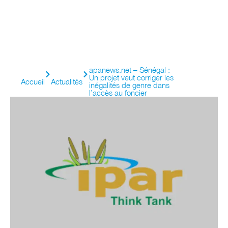
apanews.net – Sénégal :
Un projet veut corriger les
Accueil
Actualités
inégalités de genre dans
l’accès au foncier