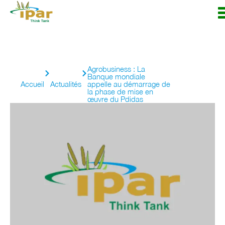
Agrobusiness : La
Banque mondiale
Accueil
Actualités
appelle au démarrage de
la phase de mise en
œuvre du Pdidas