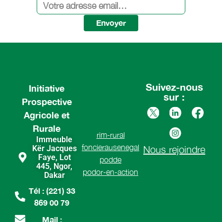
Envoyer
Suivez-nous
Initiative
sur :
Prospective
Agricole et
Rurale
rim-rural
Immeuble
foncierausenegal
Kër Jacques
Nous rejoindre
Faye, Lot
podde
445, Ngor,
podor-en-action
Dakar
Tél : (221) 33
869 00 79
Mail :