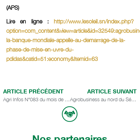
(APS)
Lire en ligne :
http://www.lesoleil.sn/index.php?
option=com_content&view=article&id=32549:agrobusin
la-banque-mondiale-appelle-au-demarrage-de-la-
phase-de-mise-en-uvre-du-
pdidas&catid=51:economy&Itemid=63
ARTICLE PRÉCÉDENT
ARTICLE SUIVANT
Agri Infos N°083 du mois de juillet 2015
Agrobusiness au nord du Sénégal : L’Etat parraine une spoliation grandeur nature
Nos partenaires