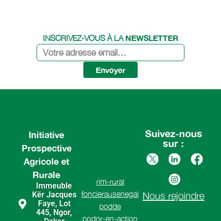
NEWSLETTER
INSCRIVEZ-VOUS À LA
Envoyer
Suivez-nous
Initiative
sur :
Prospective
Agricole et
Rurale
rim-rural
Immeuble
foncierausenegal
Kër Jacques
Nous rejoindre
Faye, Lot
podde
445, Ngor,
podor-en-action