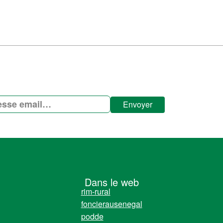
Envoyer
Dans le web
rim-rural
foncierausenegal
podde