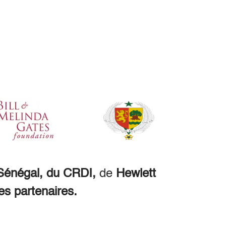
énégal, du CRDI,
de
Hewlett
es partenaires.