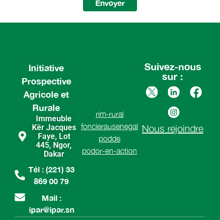
Envoyer
Suivez-nous
Initiative
sur :
Prospective
Agricole et
Rurale
rim-rural
Immeuble
foncierausenegal
Kër Jacques
Nous rejoindre
Faye, Lot
podde
445, Ngor,
podor-en-action
Dakar
Tél : (221) 33
869 00 79
Mail :
ipar@ipar.sn