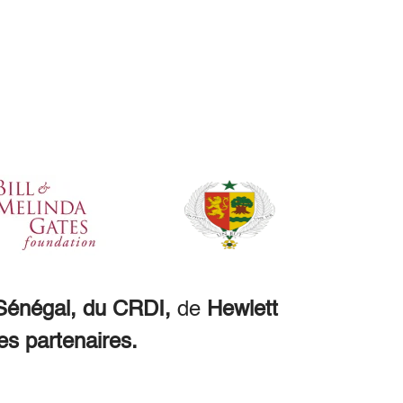
énégal, du CRDI,
de
Hewlett
es partenaires.