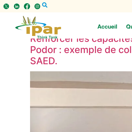
Étiquette :
LBA
Accueil
Q
Renforcer les capacité
Podor : exemple de col
SAED.