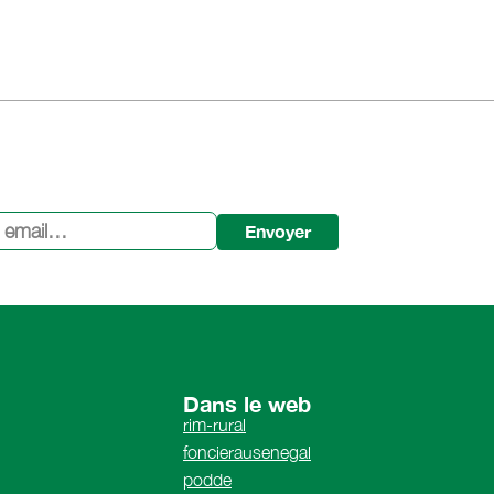
Envoyer
Dans le web
rim-rural
foncierausenegal
podde