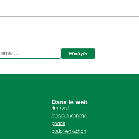
Envoyer
Dans le web
rim-rural
foncierausenegal
podde
podor-en-action