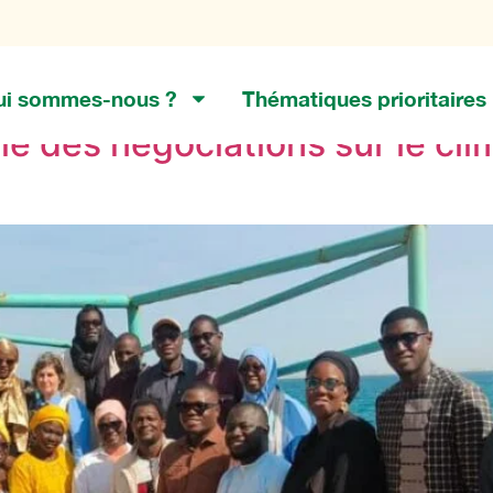
 climatique
ui sommes-nous ?
Thématiques prioritaires
le des négociations sur le clim