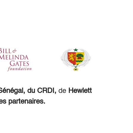
énégal, du CRDI,
de
Hewlett
es partenaires.