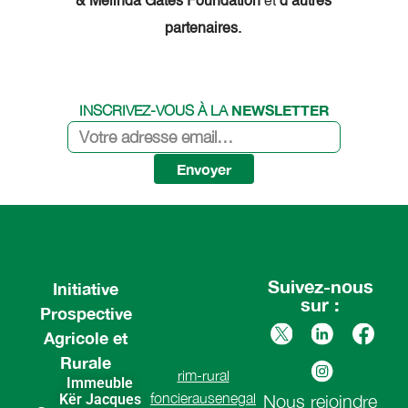
& Melinda Gates Foundation
et
d’autres
partenaires.
NEWSLETTER
INSCRIVEZ-VOUS À LA
Envoyer
Suivez-nous
Initiative
sur :
Prospective
Agricole et
Rurale
rim-rural
Immeuble
foncierausenegal
Kër Jacques
Nous rejoindre