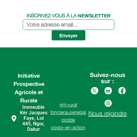
NEWSLETTER
INSCRIVEZ-VOUS À LA
Envoyer
Suivez-nous
Initiative
sur :
Prospective
Agricole et
Rurale
rim-rural
Immeuble
foncierausenegal
Kër Jacques
Nous rejoindre
Faye, Lot
podde
445, Ngor,
podor-en-action
Dakar