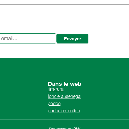
Envoyer
Dans le web
rim-rural
foncierausenegal
podde
podor-en-action