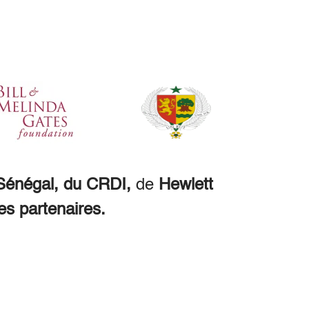
énégal, du CRDI,
de
Hewlett
es partenaires.