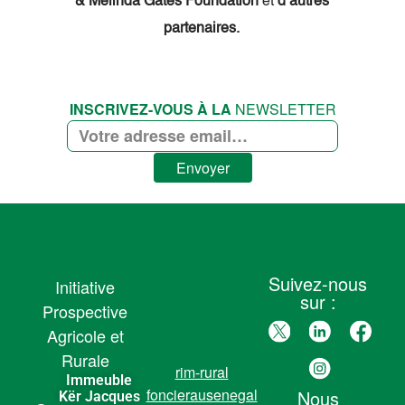
& Melinda Gates Foundation
et
d’autres
partenaires.
INSCRIVEZ-VOUS À LA
NEWSLETTER
Envoyer
Suivez-nous
Initiative
sur :
Prospective
Agricole et
Rurale
rim-rural
Immeuble
foncierausenegal
Nous
Kër Jacques