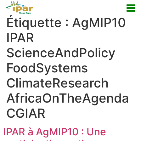
Étiquette :
AgMIP10
IPAR
ScienceAndPolicy
FoodSystems
ClimateResearch
AfricaOnTheAgenda
CGIAR
IPAR à AgMIP10 : Une