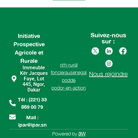
Suivez-nous
Initiative
sur :
Prospective
Agricole et
Rurale
rim-rural
Immeuble
foncierausenegal
Kër Jacques
Nous rejoindre
Faye, Lot
podde
445, Ngor,
podor-en-action
Dakar
Tél : (221) 33
869 00 79
Mail :
ipar@ipar.sn
Powered by
3W