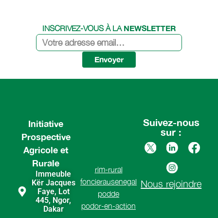
NEWSLETTER
INSCRIVEZ-VOUS À LA
Envoyer
Suivez-nous
Initiative
sur :
Prospective
Agricole et
Rurale
rim-rural
Immeuble
foncierausenegal
Kër Jacques
Nous rejoindre
Faye, Lot
podde
445, Ngor,
podor-en-action
Dakar