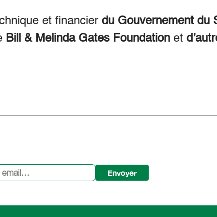
echnique et financier
du Gouvernement du S
e
Bill & Melinda Gates Foundation
et
d’autr
Envoyer