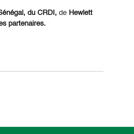
énégal, du CRDI,
de
Hewlett
es partenaires.