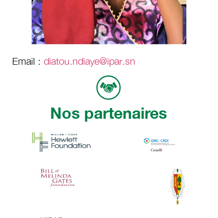
Email :
diatou.ndiaye@ipar.sn
Nos partenaires