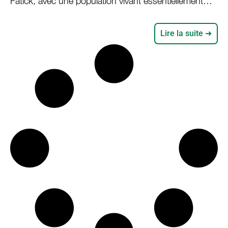
Fatick, avec une population vivant essentiellement
d’activités primaires (agriculture, élevage, etc.), Ndiob
a longtemps été un modèle de résilience dans la
Lire la suite ➜
région. La collectivité était autosuffisante sur le plan
alimentaire. Les écosystèmes sur lesquels reposent
les systèmes de production étaient, également, en
parfait