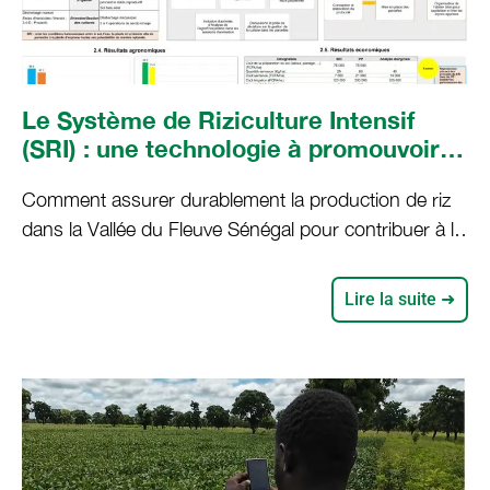
Le Système de Riziculture Intensif
(SRI) : une technologie à promouvoir
pour la résilience des riziculteurs
Comment assurer durablement la production de riz
dans un contexte de changement
dans la Vallée du Fleuve Sénégal pour contribuer à la
climatique ?
souveraineté alimentaire du pays dans un contexte
de changement climatique ? L’approche Champs
Lire la suite ➜
Ecoles Producteurs (CEP) a été mobilisée pour
renforcer les capacités de deux organisations
paysannes (Union de Galoya et UJAK) dans