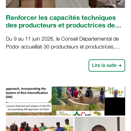
Renforcer les capacités techniques
des producteurs et productrices de
Podor : exemple de collaboration
Du 9 au 11 juin 2026, le Conseil Départemental de
entre IPAR Think Tank, LBA, CNAAS et
Podor accueillait 30 producteurs et productrices,
la SAED.
réunis par IPAR Think Tank. Quinze producteurs et
productrices de l’Union des jeunes agriculteurs du
Lire la suite ➜
Koyli Wirnde (UJAK) et 15 de l’Union de Galoya, ont
pris part à un atelier de formation sur le