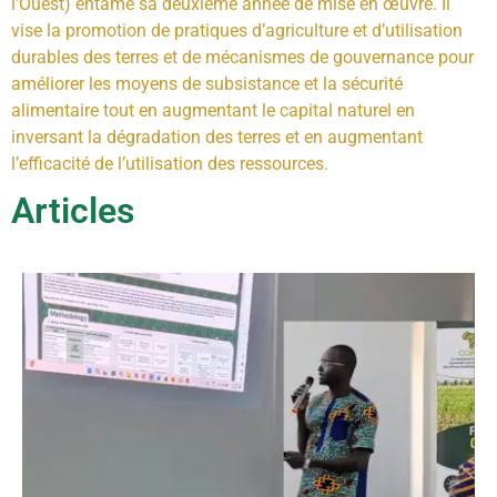
l’Ouest) entame sa deuxième année de mise en œuvre. Il
vise la promotion de pratiques d’agriculture et d’utilisation
durables des terres et de mécanismes de gouvernance pour
améliorer les moyens de subsistance et la sécurité
alimentaire tout en augmentant le capital naturel en
inversant la dégradation des terres et en augmentant
l’efficacité de l’utilisation des ressources.
Articles