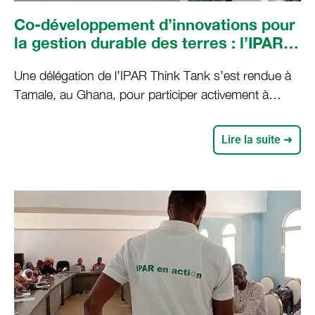
Co-développement d’innovations pour
la gestion durable des terres : l’IPAR
Think Tank participe à la clôture du
Une délégation de l’IPAR Think Tank s’est rendue à
projet COINS au Ghana
Tamale, au Ghana, pour participer activement à
l’atelier de dissémination et de clôture du projet
COINS (Co-développement d’innovations pour la
Lire la suite ➜
gestion durable des terres dans les systèmes
d’exploitations familiales d’Afrique de l’Ouest). Cette
mission d’importance majeure pour l’avenir des
systèmes agricoles