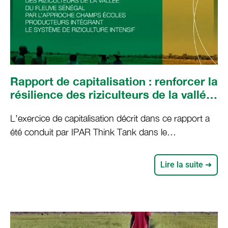
Rapport de capitalisation : renforcer la
résilience des riziculteurs de la vallée
du fleuve Sénégal par l’approche
L’exercice de capitalisation décrit dans ce rapport a
Champs Ecoles Producteurs (CEP)
été conduit par IPAR Think Tank dans le
intégrant le Système de Riziculture
département de Podor (vallée du fleuve Sénégal)
Intensif (SRI)
dans le cadre du projet « Co-développement
Lire la suite ➜
d’Innovations pour la gestion durable des terres
dans les Systèmes d’exploitation familiales d’Afrique
de l’Ouest (COINS). Il porte sur les Champs