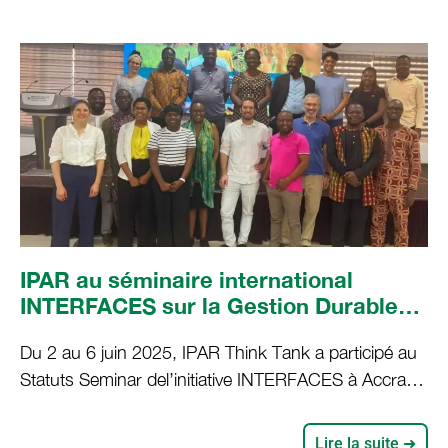
sont présentés dans ce rapport identifie 33 facteurs
de changement susceptibles d’impacter les
trajectoires
IPAR au séminaire international
INTERFACES sur la Gestion Durable
des Terres (GDT) : mettre les
Du 2 au 6 juin 2025, IPAR Think Tank a participé au
agriculteurs au cœur de l’innovation
Statuts Seminar del’initiative INTERFACES à Accra
(Ghana), un espace d’échanges scientifiqueset
d’apprentissage mutuel réunissant chercheurs,
Lire la suite ➜