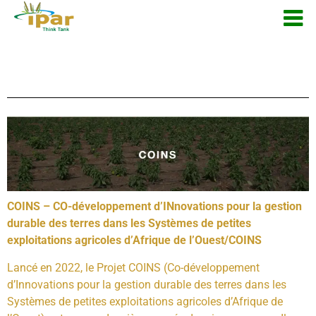
COINS – CO-développement d’INnovations pour la gestion
durable des terres dans les Systèmes de petites
exploitations agricoles d’Afrique de l’Ouest/COINS
Lancé en 2022, le Projet COINS (Co-développement
d’Innovations pour la gestion durable des terres dans les
Systèmes de petites exploitations agricoles d’Afrique de