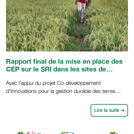
Rapport final de la mise en place des
CEP sur le SRI dans les sites de
Thilambol et de Decolle (COINS)
Avec l’appui du projet Co-développement
d’Innovations pour la gestion durable des terres
dans les Systèmes d’exploitation de l’Afrique de
l’Ouest (COINS), un protocole a été signé entre
Lire la suite ➜
l’IPAR et l’ANCAR/ZVFS pour la mise en place d’un
Champs Ecole Paysanne (CEP) sur le Système de
Riziculture Intensif (SRI) au niveau de