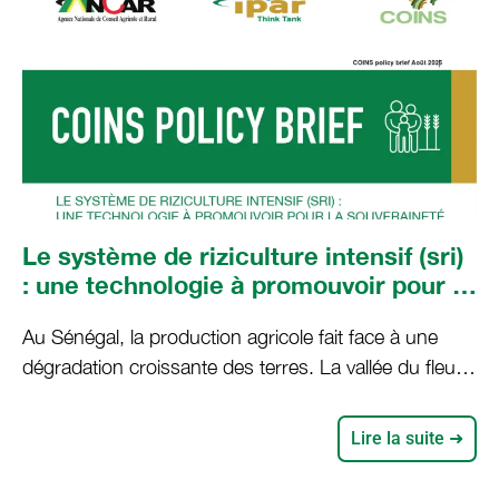
Le système de riziculture intensif (sri)
: une technologie à promouvoir pour la
souveraineté alimentaire
Au Sénégal, la production agricole fait face à une
dégradation croissante des terres. La vallée du fleuve
Sénégal, importante zone rizicole, est
particulièrement affectée par cette dégradation. Elle
Lire la suite ➜
s’explique par la déforestation, le surpâturage,
l’abandon des pratiques agricoles durables et l’usage