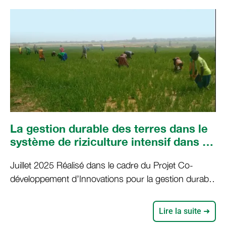
excessif des engrais chimiques et des pesticides.
Les communautés
La gestion durable des terres dans le
système de riziculture intensif dans le
département de Podor à l’horizon 2035
Juillet 2025 Réalisé dans le cadre du Projet Co-
: De la prospective pour éclairer
développement d’Innovations pour la gestion durable
l’action aujourd’hui
des terres dans les Systèmes d’exploitation familiales
d’Afrique de l’Ouest (COINS) dans le département de
Lire la suite ➜
Podor, l’exercice de prospective dont les résultats