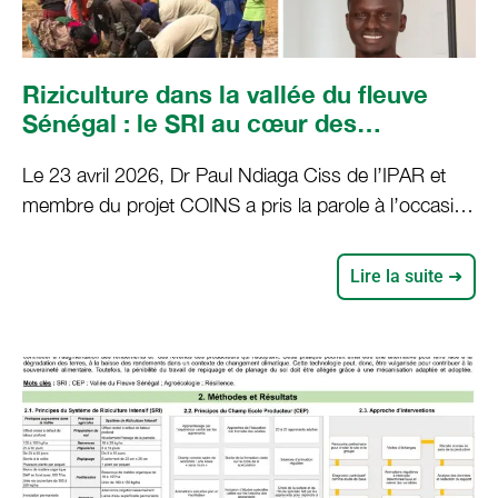
Riziculture dans la vallée du fleuve
Sénégal : le SRI au cœur des
échanges sur la résilience des
Le 23 avril 2026, Dr Paul Ndiaga Ciss de l’IPAR et
producteurs
membre du projet COINS a pris la parole à l’occasion
du 26e colloque organisé par INTERFACES
(INTERFACES Colloquium Series – #26) sur le thème
Lire la suite ➜
: « Renforcer la résilience des riziculteurs de la Vallée
du fleuve Sénégal par l’approche